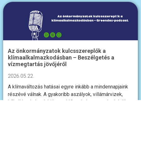
Az önkormányzatok kulcsszereplők a
klímaalkalmazkodásban – Beszélgetés a
vízmegtartás jövőjéről
2026.05.22.
A klímaváltozás hatásai egyre inkább a mindennapjaink
részévé válnak. A gyakoribb aszályok, villámárvizek,
hőhullámok és vízhiányos időszakok nemcsak globális,
hanem helyi szinten is komoly kihívások elé…
BŐVEBBEN