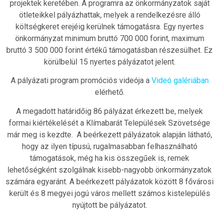
projektek keretében. A programra az önkormányzatok saját
ötleteikkel pályázhattak, melyek a rendelkezésre álló
költségkeret erejéig kerülnek támogatásra. Egy nyertes
önkormányzat minimum bruttó 700 000 forint, maximum
bruttó 3 500 000 forint értékű támogatásban részesülhet. Ez
körülbelül 15 nyertes pályázatot jelent.
A pályázati program promóciós videója a
Videó galériában
elérhető.
A megadott határidőig 86 pályázat érkezett be, melyek
formai kiértékelését a Klímabarát Települések Szövetsége
már meg is kezdte. A beérkezett pályázatok alapján látható,
hogy az ilyen típusú, rugalmasabban felhasználható
támogatások, még ha kis összegűek is, remek
lehetőségként szolgálnak kisebb-nagyobb önkormányzatok
számára egyaránt. A beérkezett pályázatok között 8 fővárosi
került és 8 megyei jogú város mellett számos kistelepülés
nyújtott be pályázatot.