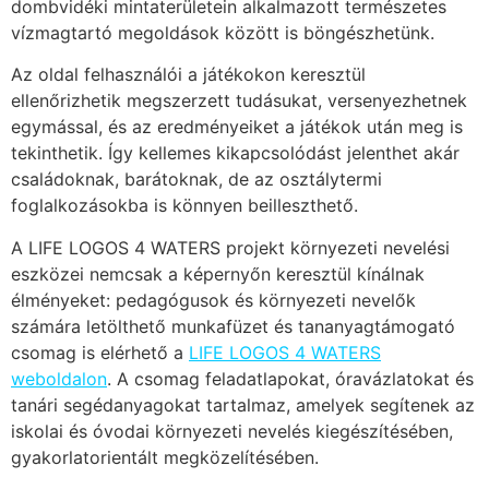
dombvidéki mintaterületein alkalmazott természetes
vízmagtartó megoldások között is böngészhetünk.
Az oldal felhasználói a játékokon keresztül
ellenőrizhetik megszerzett tudásukat, versenyezhetnek
egymással, és az eredményeiket a játékok után meg is
tekinthetik. Így kellemes kikapcsolódást jelenthet akár
családoknak, barátoknak, de az osztálytermi
foglalkozásokba is könnyen beilleszthető.
A LIFE LOGOS 4 WATERS projekt környezeti nevelési
eszközei nemcsak a képernyőn keresztül kínálnak
élményeket: pedagógusok és környezeti nevelők
számára letölthető munkafüzet és tananyagtámogató
csomag is elérhető a
LIFE LOGOS 4 WATERS
weboldalon
. A csomag feladatlapokat, óravázlatokat és
tanári segédanyagokat tartalmaz, amelyek segítenek az
iskolai és óvodai környezeti nevelés kiegészítésében,
gyakorlatorientált megközelítésében.