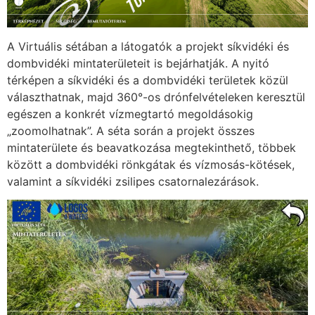
A Virtuális sétában a látogatók a projekt síkvidéki és
dombvidéki mintaterületeit is bejárhatják. A nyitó
térképen a síkvidéki és a dombvidéki területek közül
választhatnak, majd 360°-os drónfelvételeken keresztül
egészen a konkrét vízmegtartó megoldásokig
„zoomolhatnak”. A séta során a projekt összes
mintaterülete és beavatkozása megtekinthető, többek
között a dombvidéki rönkgátak és vízmosás-kötések,
valamint a síkvidéki zsilipes csatornalezárások.