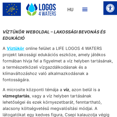
Eszk
HU
EN
VÍZTÜKÖR WEBOLDAL – LAKOSSÁGI BEVONÁS ÉS
EDUKÁCIÓ
A
Víztükör
online felület a LIFE LOGOS 4 WATERS
projekt lakossági edukációs eszköze, amely játékos
formában hívja fel a figyelmet a víz helyben tartásának,
a természetközeli vízgazdálkodásnak és a
klímaváltozáshoz való alkalmazkodásnak a
fontosságára.
A microsite központi témája a
víz
, azon belül is a
vízmegtartás
, vagy a víz helyben tartásának
lehetőségei és ezek környezetbarát, fenntartható,
alacsony költségvetésű megvalósítási módjai. A
látogatókat egy kedves figura, Csepi kalauzolja végig