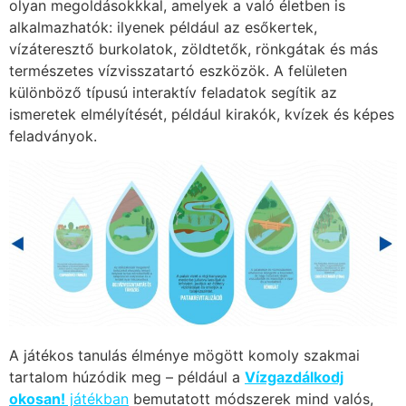
olyan megoldásokkkal, amelyek a való életben is
alkalmazhatók: ilyenek például az esőkertek,
vízáteresztő burkolatok, zöldtetők, rönkgátak és más
természetes vízvisszatartó eszközök. A felületen
különböző típusú interaktív feladatok segítik az
ismeretek elmélyítését, például kirakók, kvízek és képes
feladványok.
A játékos tanulás élménye mögött komoly szakmai
tartalom húzódik meg – például a
Vízgazdálkodj
okosan!
játékban
bemutatott módszerek mind valós,