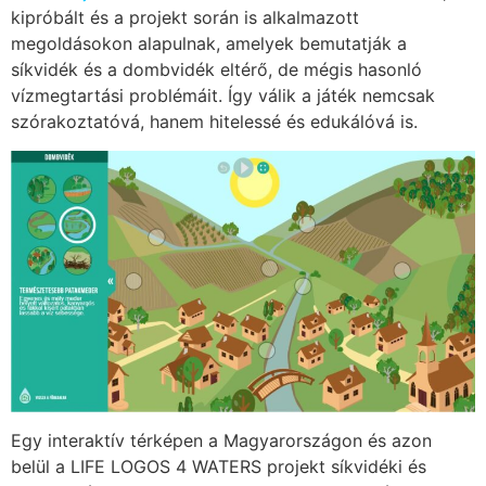
kipróbált és a projekt során is alkalmazott
megoldásokon alapulnak, amelyek bemutatják a
síkvidék és a dombvidék eltérő, de mégis hasonló
vízmegtartási problémáit. Így válik a játék nemcsak
szórakoztatóvá, hanem hitelessé és edukálóvá is.
Egy interaktív térképen a Magyarországon és azon
belül a LIFE LOGOS 4 WATERS projekt síkvidéki és