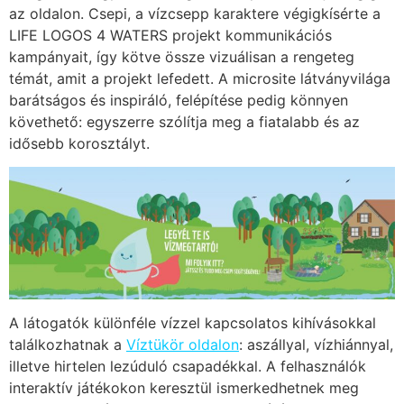
az oldalon. Csepi, a vízcsepp karaktere végigkísérte a
LIFE LOGOS 4 WATERS projekt kommunikációs
kampányait, így kötve össze vizuálisan a rengeteg
témát, amit a projekt lefedett. A microsite látványvilága
barátságos és inspiráló, felépítése pedig könnyen
követhető: egyszerre szólítja meg a fiatalabb és az
idősebb korosztályt.
A látogatók különféle vízzel kapcsolatos kihívásokkal
találkozhatnak a
Víztükör oldalon
: aszállyal, vízhiánnyal,
illetve hirtelen lezúduló csapadékkal. A felhasználók
interaktív játékokon keresztül ismerkedhetnek meg