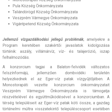
Pula Község Önkormányzata
Taliándörögd Község Önkormányzata
Veszprém Vármegye Önkormányzata
Vigántpetend Község Önkormányzata
Jellemző vízgazdálkodási jellegű problémák
, amelyekre a
Program keretében szakértői javaslatok kidolgozása
történik: aszály, villámárvíz, víz- és talajerózió, iszap
felhalmozódás.
A konzorcium tagjai a Balaton-felvidék változatos
felszínformájú, jellemzően dombvidéki területén
helyezkednek el az Eger-víz patak vízgyűjtőjében. A
Monostorapáti vezette konzorcium önkormányzatait
Veszprém Vármegye Önkormányzata is támogatja
részvételével és együttműködésével a konzorciumban. A
térség településeit az Eger-víz patak köti össze, a gazdag
történelmi múltra visszatekintő településcsoport esetében