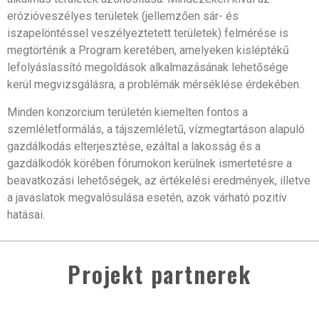
erózióveszélyes területek (jellemzően sár- és
iszapelöntéssel veszélyeztetett területek) felmérése is
megtörténik a Program keretében, amelyeken kisléptékű
lefolyáslassító megoldások alkalmazásának lehetősége
kerül megvizsgálásra, a problémák mérséklése érdekében.
Minden konzorcium területén kiemelten fontos a
szemléletformálás, a tájszemléletű, vízmegtartáson alapuló
gazdálkodás elterjesztése, ezáltal a lakosság és a
gazdálkodók körében fórumokon kerülnek ismertetésre a
beavatkozási lehetőségek, az értékelési eredmények, illetve
a javaslatok megvalósulása esetén, azok várható pozitív
hatásai.
Projekt partnerek