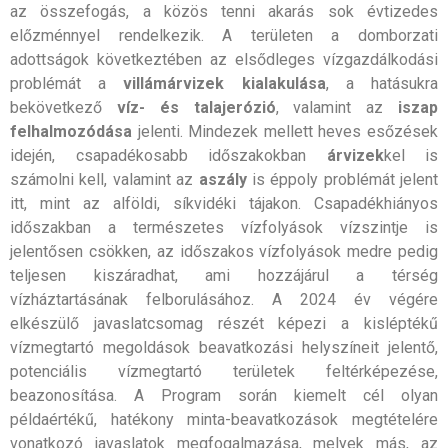
az összefogás, a közös tenni akarás sok évtizedes
előzménnyel rendelkezik. A területen a domborzati
adottságok következtében az elsődleges vízgazdálkodási
problémát a
villámárvizek kialakulása
, a hatásukra
bekövetkező
víz- és talajerózió
, valamint az
iszap
felhalmozódása
jelenti. Mindezek mellett heves esőzések
idején, csapadékosabb időszakokban
árvizek
kel is
számolni kell, valamint az
aszály
is éppoly problémát jelent
itt, mint az alföldi, síkvidéki tájakon. Csapadékhiányos
időszakban a természetes vízfolyások vízszintje is
jelentősen csökken, az időszakos vízfolyások medre pedig
teljesen kiszáradhat, ami hozzájárul a térség
vízháztartásának felborulásához. A 2024 év végére
elkészülő javaslatcsomag részét képezi a kisléptékű
vízmegtartó megoldások beavatkozási helyszíneit jelentő,
potenciális vízmegtartó területek feltérképezése,
beazonosítása. A Program során kiemelt cél olyan
példaértékű, hatékony minta-beavatkozások megtételére
vonatkozó javaslatok megfogalmazása, melyek más, az