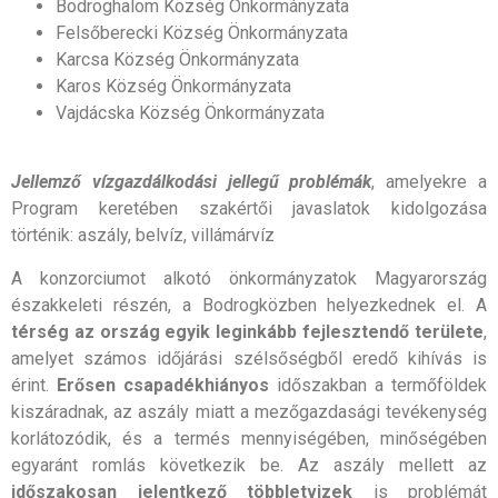
Bodroghalom Község Önkormányzata
Felsőberecki Község Önkormányzata
Karcsa Község Önkormányzata
Karos Község Önkormányzata
Vajdácska Község Önkormányzata
Jellemző vízgazdálkodási jellegű problémák
, amelyekre a
Program keretében szakértői javaslatok kidolgozása
történik: aszály, belvíz, villámárvíz
A konzorciumot alkotó önkormányzatok Magyarország
északkeleti részén, a Bodrogközben helyezkednek el. A
térség az ország egyik leginkább fejlesztendő területe
,
amelyet számos időjárási szélsőségből eredő kihívás is
érint.
Erősen csapadékhiányos
időszakban a termőföldek
kiszáradnak, az aszály miatt a mezőgazdasági tevékenység
korlátozódik, és a termés mennyiségében, minőségében
egyaránt romlás következik be. Az aszály mellett az
időszakosan jelentkező többletvizek
is problémát