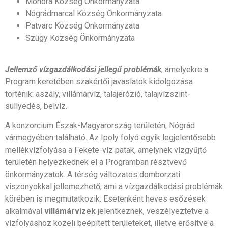
Mohora Község Önkormányzata
Nógrádmarcal Község Önkormányzata
Patvarc Község Önkormányzata
Szügy Község Önkormányzata
Jellemző vízgazdálkodási jellegű problémák
, amelyekre a
Program keretében szakértői javaslatok kidolgozása
történik: aszály, villámárvíz, talajerózió, talajvízszint-
süllyedés, belvíz.
A konzorcium Észak-Magyarország területén, Nógrád
vármegyében található. Az Ipoly folyó egyik legjelentősebb
mellékvízfolyása a Fekete-víz patak, amelynek vízgyűjtő
területén helyezkednek el a Programban résztvevő
önkormányzatok. A térség változatos domborzati
viszonyokkal jellemezhető, ami a vízgazdálkodási problémák
körében is megmutatkozik. Esetenként heves esőzések
alkalmával
villámárvizek
jelentkeznek, veszélyeztetve a
vízfolyáshoz közeli beépített területeket, illetve erősítve a