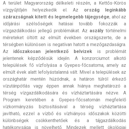
A terület Magyarország délkeleti részén, a Kettős-Körös
vízgyűjtőjén helyezkedik el. Az
ország leginkább
szárazságnak kitett és legmelegebb tájegysége
, ahol az
időjárási szélsőségek hatásai tovább fokozzák a
vízgazdálkodási jellegű problémákat. Az
aszály
történelmi
méreteket öltött az elmúlt években országszerte, de a
térségben különösen is negatívan hatott a mezőgazdaságra.
Az
időszakosan jelentkező belvizek
is problémát
jelentenek képződésük idején. A konzorciumot alkotó
települések fő vízfolyása a Gyepes-főcsatorna, amely az
elmúlt évek alatt lefolyástalanná vált. Mivel a települések az
országhatár mentén húzódnak, a határon túlról érkező
vízutánpótlás vagy éppen annak hiánya meghatározó a
térség vízgazdálkodására és vízháztartására nézve. A
Program keretében a Gyepes-főcsatornán megfelelő
vízkormányzás biztosításával a térség vízháztartása
javítható, ezzel a vízbő és vízhiányos időszakok közötti
különbségek csökkenthetőek és a tájgazdálkodás
hatékonysága is növelhető. Mindezek mellett ökológiai