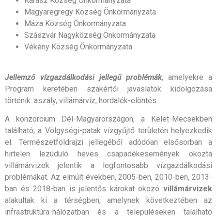
Kárász Község Önkormányzata
Magyaregregy Község Önkormányzata
Máza Község Önkormányzata
Szászvár Nagyközség Önkormányzata
Vékény Község Önkormányzata
Jellemző vízgazdálkodási jellegű problémák
, amelyekre a
Program keretében szakértői javaslatok kidolgozása
történik: aszály, villámárvíz, hordalék-elöntés.
A konzorcium Dél-Magyarországon, a Kelet-Mecsekben
található, a Völgységi-patak vízgyűjtő területén helyezkedik
el. Természetföldrajzi jellegéből adódóan elsősorban a
hirtelen lezúduló heves csapadékesemények okozta
villámárvizek jelentik a legfontosabb vízgazdálkodási
problémákat. Az elmúlt években, 2005-ben, 2010-ben, 2013-
ban és 2018-ban is jelentős károkat okozó
villámárvizek
alakultak ki a térségben, amelynek következtében az
infrastruktúra-hálózatban és a településeken található