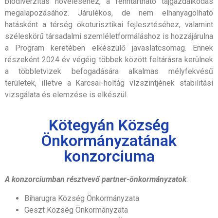
biodiverzitás növeléséhez, a fenntartható tájgazdálkodás
megalapozásához. Járulékos, de nem elhanyagolható
hatásként a térség ökoturisztikai fejlesztéséhez, valamint
széleskörű társadalmi szemléletformáláshoz is hozzájárulna
a Program keretében elkészülő javaslatcsomag. Ennek
részeként 2024 év végéig többek között feltárásra kerülnek
a többletvizek befogadására alkalmas mélyfekvésű
területek, illetve a Karcsai-holtág vízszintjének stabilitási
vizsgálata és elemzése is elkészül.
Kötegyán Község
Önkormányzatának
konzorciuma
A konzorciumban résztvevő partner-önkormányzatok
:
Biharugra Község Önkormányzata
Geszt Község Önkormányzata