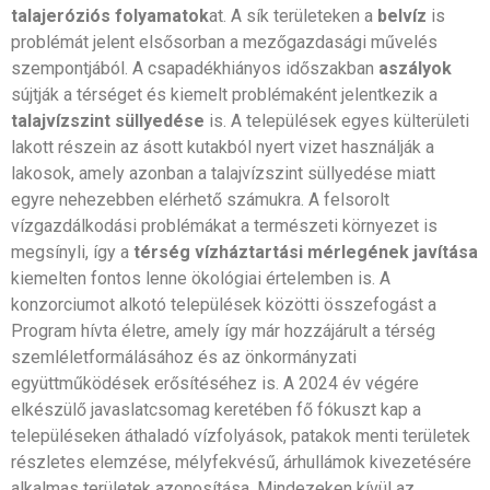
talajeróziós folyamatok
at. A sík területeken a
belvíz
is
problémát jelent elsősorban a mezőgazdasági művelés
szempontjából. A csapadékhiányos időszakban
aszályok
sújtják a térséget és kiemelt problémaként jelentkezik a
talajvízszint süllyedése
is. A települések egyes külterületi
lakott részein az ásott kutakból nyert vizet használják a
lakosok, amely azonban a talajvízszint süllyedése miatt
egyre nehezebben elérhető számukra. A felsorolt
vízgazdálkodási problémákat a természeti környezet is
megsínyli, így a
térség vízháztartási mérlegének javítása
kiemelten fontos lenne ökológiai értelemben is. A
konzorciumot alkotó települések közötti összefogást a
Program hívta életre, amely így már hozzájárult a térség
szemléletformálásához és az önkormányzati
együttműködések erősítéséhez is. A 2024 év végére
elkészülő javaslatcsomag keretében fő fókuszt kap a
településeken áthaladó vízfolyások, patakok menti területek
részletes elemzése, mélyfekvésű, árhullámok kivezetésére
alkalmas területek azonosítása. Mindezeken kívül az