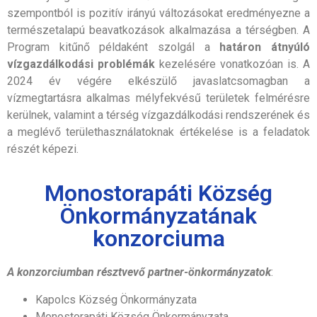
szempontból is pozitív irányú változásokat eredményezne a
természetalapú beavatkozások alkalmazása a térségben. A
Program kitűnő példaként szolgál a
határon átnyúló
vízgazdálkodási problémák
kezelésére vonatkozóan is. A
2024 év végére elkészülő javaslatcsomagban a
vízmegtartásra alkalmas mélyfekvésű területek felmérésre
kerülnek, valamint a térség vízgazdálkodási rendszerének és
a meglévő területhasználatoknak értékelése is a feladatok
részét képezi.
Monostorapáti Község
Önkormányzatának
konzorciuma
A konzorciumban résztvevő partner-önkormányzatok
:
Kapolcs Község Önkormányzata
Monostorapáti Község Önkormányzata