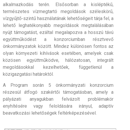
alkalmazkodás terén. Elsősorban a kisléptékű,
természetes vízmegtartó megoldások széleskörű,
vízgyűjtő-szintű használatának lehetőségeit tárja fel, a
lehető leghatékonyabb megoldások megtalálásában
nyújt támogatást, ezáltal megalapozva a hosszú távú
együttműködést a konzorciumban résztvevő
önkormányzatok között. Mindez különösen fontos az
olyan környezeti kihívások esetében, amelyek csak
közösen együttműködve, hálózatosan, integrált
megoldásokkal kezelhetőek, függetlenül a
közigazgatási határoktól.
A Program során 5 önkormányzati konzorcium
részesül átfogó szakértői támogatásban, amely a
pályázati anyagukban felvázolt problémakör
enyhítésére vagy feloldására irányul, adaptív
beavatkozási lehetőségek feltérképezésével.