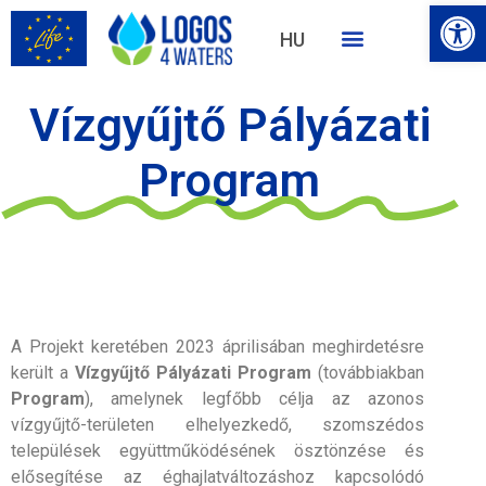
Eszk
HU
EN
Vízgyűjtő Pályázati
Program
A Projekt keretében 2023 áprilisában meghirdetésre
került a
Vízgyűjtő Pályázati Program
(továbbiakban
Program
), amelynek legfőbb célja az azonos
vízgyűjtő-területen elhelyezkedő, szomszédos
települések együttműködésének ösztönzése és
elősegítése az éghajlatváltozáshoz kapcsolódó