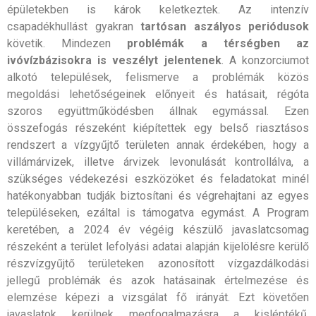
épületekben is károk keletkeztek. Az intenzív
csapadékhullást gyakran
tartósan aszályos periódusok
követik. Mindezen
problémák a térségben az
ivóvízbázisokra is veszélyt jelentenek
. A konzorciumot
alkotó települések, felismerve a problémák közös
megoldási lehetőségeinek előnyeit és hatásait, régóta
szoros együttműködésben állnak egymással. Ezen
összefogás részeként kiépítettek egy belső riasztásos
rendszert a vízgyűjtő területen annak érdekében, hogy a
villámárvizek, illetve árvizek levonulását kontrollálva, a
szükséges védekezési eszközöket és feladatokat minél
hatékonyabban tudják biztosítani és végrehajtani az egyes
településeken, ezáltal is támogatva egymást. A Program
keretében, a 2024 év végéig készülő javaslatcsomag
részeként a terület lefolyási adatai alapján kijelölésre kerülő
részvízgyűjtő területeken azonosított vízgazdálkodási
jellegű problémák és azok hatásainak értelmezése és
elemzése képezi a vizsgálat fő irányát. Ezt követően
javaslatok kerülnek megfogalmazásra a kisléptékű,