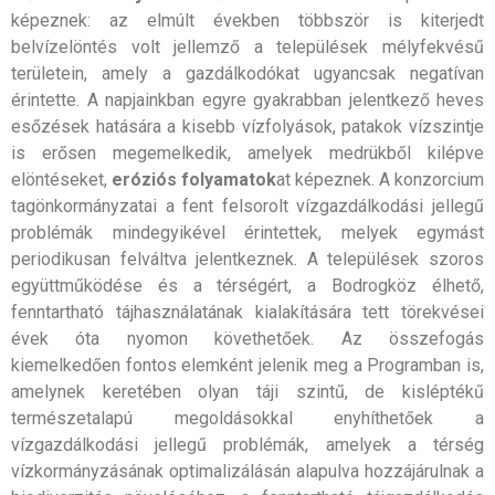
képeznek: az elmúlt években többször is kiterjedt
belvízelöntés volt jellemző a települések mélyfekvésű
területein, amely a gazdálkodókat ugyancsak negatívan
érintette. A napjainkban egyre gyakrabban jelentkező heves
esőzések hatására a kisebb vízfolyások, patakok vízszintje
is erősen megemelkedik, amelyek medrükből kilépve
elöntéseket,
eróziós folyamatok
at képeznek. A konzorcium
tagönkormányzatai a fent felsorolt vízgazdálkodási jellegű
problémák mindegyikével érintettek, melyek egymást
periodikusan felváltva jelentkeznek. A települések szoros
együttműködése és a térségért, a Bodrogköz élhető,
fenntartható tájhasználatának kialakítására tett törekvései
évek óta nyomon követhetőek. Az összefogás
kiemelkedően fontos elemként jelenik meg a Programban is,
amelynek keretében olyan táji szintű, de kisléptékű
természetalapú megoldásokkal enyhíthetőek a
vízgazdálkodási jellegű problémák, amelyek a térség
vízkormányzásának optimalizálásán alapulva hozzájárulnak a