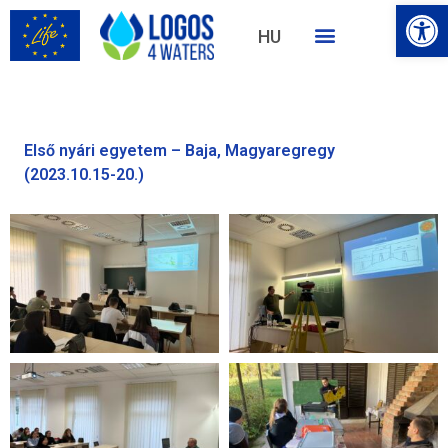
Eszk
HU
EN
Első nyári egyetem – Baja, Magyaregregy
(2023.10.15-20.)