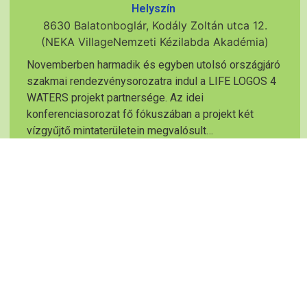
Helyszín
8630 Balatonboglár, Kodály Zoltán utca 12.
(NEKA VillageNemzeti Kézilabda Akadémia)
Novemberben harmadik és egyben utolsó országjáró
szakmai rendezvénysorozatra indul a LIFE LOGOS 4
WATERS projekt partnersége. Az idei
konferenciasorozat fő fókuszában a projekt két
vízgyűjtő mintaterületein megvalósult…
BŐVEBBEN
Projekt partnerek